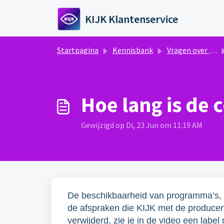
Doorgaan naar hoofdinhoud
KIJK Klantenservice
Startpagina
Kennisbank
Vragen over Programma's
Hoe lang is de 
Gewijzigd op Di, 23 Jun om 11:19 AM
De beschikbaarheid van programma’s, ser
de afspraken die KIJK met de producen
verwijderd, zie je in de video een labe