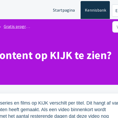
Startpagina
Kennisbank
E
Gratis programma's
content op KIJK te zien?
ies en films op KIJK verschilt per titel. Dit hangt af va
ten heeft gemaakt. Als een video binnenkort wordt
l met het aantal resterende dagen dat deze video nog